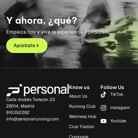
Y ahora, ¿qué?
Empieza hoy y vive la experiencia PERSONAL.
Apúntate
Know us
Follow Us
TikTok
About Us
Calle Andrés Torrejón 22
28014, Madrid
Running Club
Instagram
915392282
Wellness Hub
info@personalrunning.com
Youtube
Club Triatlón
Corporate