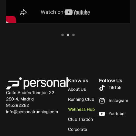
1
2
3
Know us
Follow Us
TikTok
About Us
Calle Andrés Torrejón 22
28014, Madrid
Running Club
Instagram
915392282
Wellness Hub
info@personalrunning.com
Youtube
Club Triatlón
Corporate