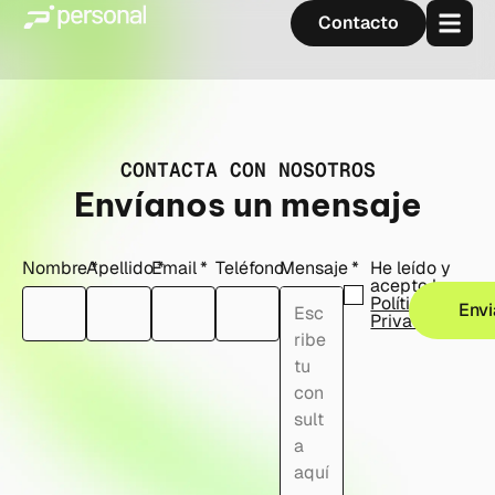
Contacto
CONTACTA CON NOSOTROS
Envíanos un mensaje
Nombre
Apellido
Email
Teléfono
Mensaje
He leído y
acepto la
Política de
Envi
Privacidad