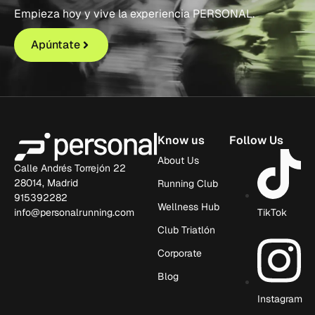
Empieza hoy y vive la experiencia PERSONAL.
Apúntate
Know us
Follow Us
About Us
Calle Andrés Torrejón 22
28014, Madrid
Running Club
915392282
Wellness Hub
info@personalrunning.com
TikTok
Club Triatlón
Corporate
Blog
Instagram