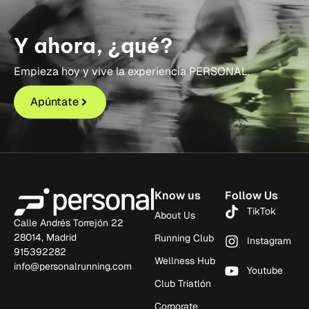
Y ahora, ¿qué?
Empieza hoy y vive la experiencia PERSONAL.
Apúntate
Know us
Follow Us
TikTok
About Us
Calle Andrés Torrejón 22
28014, Madrid
Running Club
Instagram
915392282
Wellness Hub
info@personalrunning.com
Youtube
Club Triatlón
Corporate