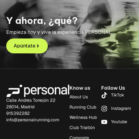
Y ahora, ¿qué?
Empieza hoy y vive la experiencia PERSONAL.
Apúntate
Know us
Follow Us
TikTok
About Us
Calle Andrés Torrejón 22
28014, Madrid
Running Club
Instagram
915392282
Wellness Hub
info@personalrunning.com
Youtube
Club Triatlón
Corporate