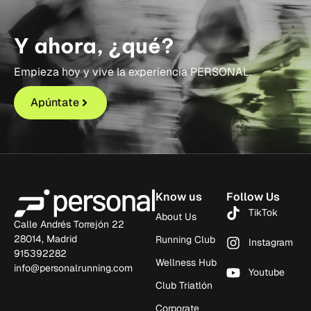
Y ahora, ¿qué?
Empieza hoy y vive la experiencia PERSONAL.
Apúntate
Know us
Follow Us
TikTok
About Us
Calle Andrés Torrejón 22
28014, Madrid
Running Club
Instagram
915392282
Wellness Hub
info@personalrunning.com
Youtube
Club Triatlón
Corporate