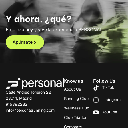
Y ahora, ¿qué?
Empieza hoy y vive la experiencia PERSONAL.
Apúntate
Know us
Follow Us
TikTok
About Us
Calle Andrés Torrejón 22
28014, Madrid
Running Club
Instagram
915392282
Wellness Hub
info@personalrunning.com
Youtube
Club Triatlón
Corporate