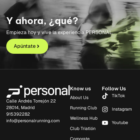
Y ahora, ¿qué?
Empieza hoy y vive la experiencia PERSONAL.
Apúntate
Know us
Follow Us
TikTok
About Us
Calle Andrés Torrejón 22
28014, Madrid
Running Club
Instagram
915392282
Wellness Hub
info@personalrunning.com
Youtube
Club Triatlón
Corporate