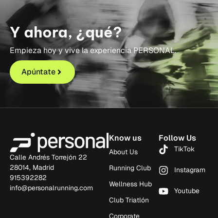
Y ahora, ¿qué?
Empieza hoy y vive la experiencia PERSONAL.
Apúntate
Know us
Follow Us
TikTok
About Us
Calle Andrés Torrejón 22
28014, Madrid
Running Club
Instagram
915392282
Wellness Hub
info@personalrunning.com
Youtube
Club Triatlón
Corporate