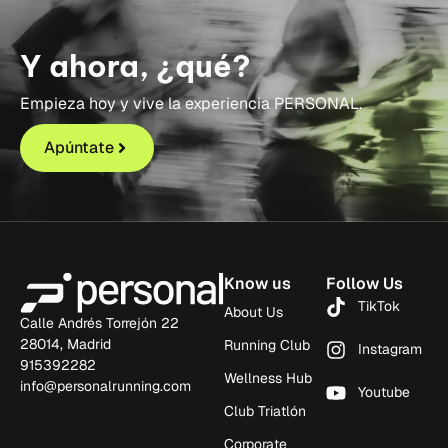
Y ahora, ¿qué?
Empieza hoy y vive la experiencia PERSONAL.
Apúntate
Know us
Follow Us
TikTok
About Us
Calle Andrés Torrejón 22
28014, Madrid
Running Club
Instagram
915392282
Wellness Hub
info@personalrunning.com
Youtube
Club Triatlón
Corporate