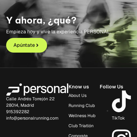
Y ahora, ¿qué?
Empieza hoy y vive la experiencia PERSONAL.
Apúntate
Know us
Follow Us
About Us
Calle Andrés Torrejón 22
28014, Madrid
Running Club
915392282
Wellness Hub
info@personalrunning.com
TikTok
Club Triatlón
Corporate