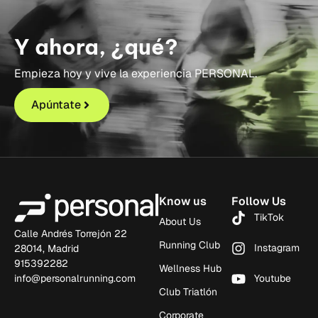
Y ahora, ¿qué?
Empieza hoy y vive la experiencia PERSONAL.
Apúntate
Know us
Follow Us
TikTok
About Us
Calle Andrés Torrejón 22
Running Club
Instagram
28014, Madrid
915392282
Wellness Hub
info@personalrunning.com
Youtube
Club Triatlón
Corporate