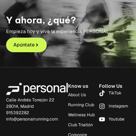
Y ahora, ¿qué?
Empieza hoy y vive la experiencia PERSONAL.
Apúntate
Know us
Follow Us
TikTok
About Us
Calle Andrés Torrejón 22
Running Club
Instagram
28014, Madrid
915392282
Wellness Hub
info@personalrunning.com
Youtube
Club Triatlón
Corporate