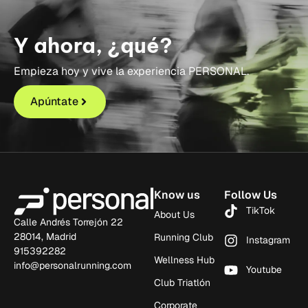
Y ahora, ¿qué?
Empieza hoy y vive la experiencia PERSONAL.
Apúntate
Know us
Follow Us
TikTok
About Us
Calle Andrés Torrejón 22
28014, Madrid
Running Club
Instagram
915392282
Wellness Hub
info@personalrunning.com
Youtube
Club Triatlón
Corporate