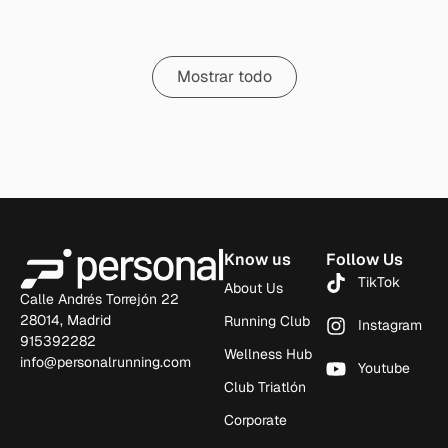
Mostrar todo
Know us
Follow Us
TikTok
About Us
Calle Andrés Torrejón 22
28014, Madrid
Running Club
Instagram
915392282
Wellness Hub
info@personalrunning.com
Youtube
Club Triatlón
Corporate