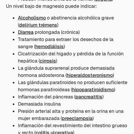
Un nivel bajo de magnesio puede indicar:
Alcoholismo
o abstinencia alcohólica grave
(
delírium trémens
)
Diarrea
prolongada (crónica)
Tratamiento para extraer los desechos de la
sangre (
hemodiálisis
)
Cicatrización del hígado y pérdida de la función
hepática (
cirrosis
)
La glándula suprarrenal produce demasiada
hormona aldosterona (
hiperaldosteronismo
)
Las glándulas paratiroides no producen suficiente
hormonas paratiroideas (
hipoparatiroidismo
)
Inflamación del páncreas (
pancreatitis
)
Demasiada insulina
Presión arterial alta y proteína en la orina en una
mujer embarazada (
preeclampsia
)
Inflamación del revestimiento del intestino grueso
y recto (
colitis ulcerativa
)