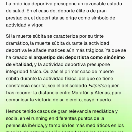
La práctica deportiva presupone un razonable estado
de salud. En el caso del deporte élite o de gran
prestación, el deportista se erige como símbolo de
actividad y vigor.
Si la muerte súbita se caracteriza por su tinte
dramático, la muerte súbita durante la actividad
deportiva le añade matices aún más trágicos. Ya que se
ha creado el
arquetipo del deportista como sinónimo
de vitalidad
, y la actividad deportiva presupone
integridad física. Quizás el primer caso de muerte
súbita durante la actividad física, del que se tiene
constancia escrita, sea el del soldado
Filípides
quién
tras recorrer la distancia entre Maratón y Atenas, para
comunicar la victoria de su ejército, cayó muerto.
Hemos tenido casos de gran relevancia mediática y
social en el running en diferentes puntos de la
península ibérica, y también los más mediáticos en los