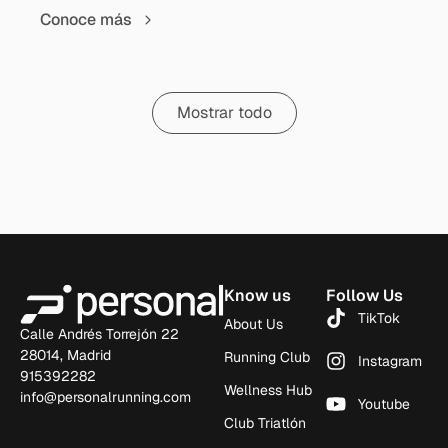
Conoce más
Mostrar todo
Know us
Follow Us
TikTok
About Us
Calle Andrés Torrejón 22
28014, Madrid
Running Club
Instagram
915392282
Wellness Hub
info@personalrunning.com
Youtube
Club Triatlón