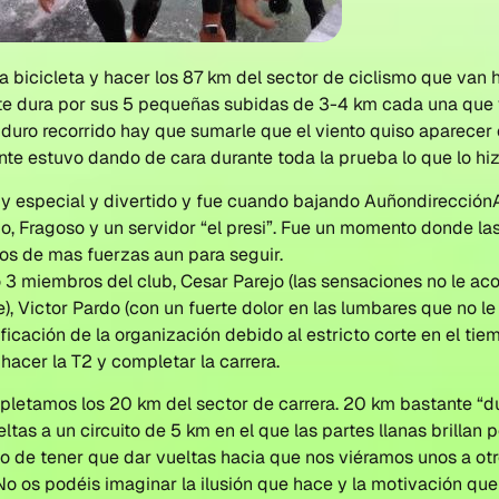
la bicicleta y hacer los 87 km del sector de ciclismo que van
te dura por sus 5 pequeñas subidas de 3-4 km cada una que
 duro recorrido hay que sumarle que el viento quiso aparecer 
te estuvo dando de cara durante toda la prueba lo que lo hiz
especial y divertido y fue cuando bajando AuñondirecciónA
, Fragoso y un servidor “el presi”. Fue un momento donde las 
os de mas fuerzas aun para seguir.
o 3 miembros del club, Cesar Parejo (las sensaciones no le 
, Victor Pardo (con un fuerte dolor en las lumbares que no le 
lificación de la organización debido al estricto corte en el ti
 hacer la T2 y completar la carrera.
pletamos los 20 km del sector de carrera. 20 km bastante “du
ltas a un circuito de 5 km en el que las partes llanas brillan 
ho de tener que dar vueltas hacia que nos viéramos unos a otr
os podéis imaginar la ilusión que hace y la motivación que 