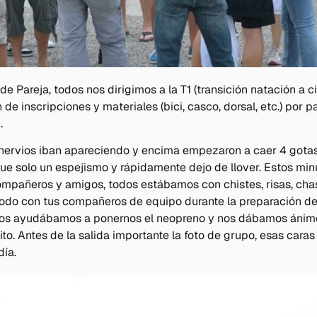
e Pareja, todos nos dirigimos a la T1 (transición natación a ci
 inscripciones y materiales (bici, casco, dorsal, etc.) por pa
.
 nervios iban apareciendo y encima empezaron a caer 4 gota
fue solo un espejismo y rápidamente dejo de llover. Estos minu
ompañeros y amigos, todos estábamos con chistes, risas, chas
odo con tus compañeros de equipo durante la preparación de 
 nos ayudábamos a ponernos el neopreno y nos dábamos ánim
ito. Antes de la salida importante la foto de grupo, esas cara
día.