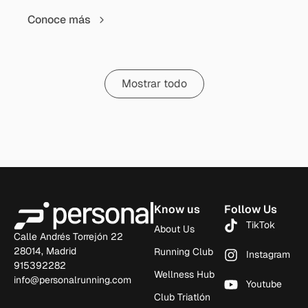
Conoce más
Mostrar todo
Know us
Follow Us
TikTok
About Us
Calle Andrés Torrejón 22
28014, Madrid
Running Club
Instagram
915392282
Wellness Hub
info@personalrunning.com
Youtube
Club Triatlón