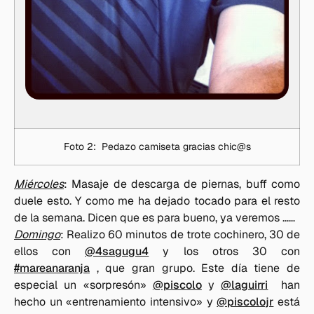
Foto 2: Pedazo camiseta gracias chic@s
Miércoles
: Masaje de descarga de piernas, buff como
duele esto. Y como me ha dejado tocado para el resto
de la semana. Dicen que es para bueno, ya veremos ……
Domingo
: Realizo 60 minutos de trote cochinero, 30 de
ellos con
@4sagugu4
y los otros 30 con
#mareanaranja
, que gran grupo. Este día tiene de
especial un «sorpresón»
@piscolo
y
@laguirri
han
hecho un «entrenamiento intensivo» y
@piscolojr
está