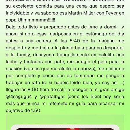
su excelente comida para una cena que espero sea
inolvidable y ya saboreo esa Martin Miller con Fever en
copa Uhmmmmmm!!!!!!!!
Dejo todo listo y preparado antes de irme a dormir y
ahora si noto esas mariposas en el estómago del día
antes a una carrera. A las 5:40 de la mañana me
despierto y me bajo a la planta baja para no despertar
a la family, desayuno tranquilamente mi cafelito con
leche y tostadas con pate, me arreglo el pelo para la
ocasión (vamos que me afeito la cabeza), me uniformo
por completo y como aún es temprano me pongo a
trabajar un rato (si si habéis leído bien, yo soy así ….)
llegan las 8:00 hora de salir a recoger a mi gran amigo
@4sagugu4 y @patalbgar (corre los 5km) hoy sería
más que nunca mi referente mi guía para alcanzar mi
objetivo de 1:50