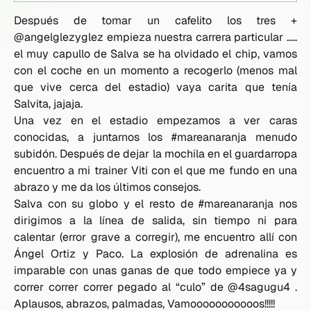
Después de tomar un cafelito los tres +
@angelglezyglez empieza nuestra carrera particular …..
el muy capullo de Salva se ha olvidado el chip, vamos
con el coche en un momento a recogerlo (menos mal
que vive cerca del estadio) vaya carita que tenía
Salvita, jajaja.
Una vez en el estadio empezamos a ver caras
conocidas, a juntarnos los #mareanaranja menudo
subidón. Después de dejar la mochila en el guardarropa
encuentro a mi trainer Viti con el que me fundo en una
abrazo y me da los últimos consejos.
Salva con su globo y el resto de #mareanaranja nos
dirigimos a la línea de salida, sin tiempo ni para
calentar (error grave a corregir), me encuentro allí con
Ángel Ortiz y Paco. La explosión de adrenalina es
imparable con unas ganas de que todo empiece ya y
correr correr correr pegado al “culo” de @4sagugu4 .
Aplausos, abrazos, palmadas, Vamooooooooooos!!!!!