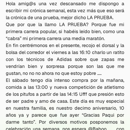
Hola amig@s una vez descansado me dispongo a
escribir mi crónica semanal, esta vez más que eso será
la crónica de una prueba, mejor dicho LA PRUEBA.
Que por que la llamo LA PRUEBA? Porque fue mi
primera carrera popular, si habéis leído bien, como una
“cabra” mi primera carrera una media maratón.
En fin centrémonos en el presente, recojo el dorsal y la
bolsa del corredor el viernes a las 16:10 charlo un ratito
con los técnicos de Adidas sobre que zapas me
vendrían bien y sorpresa porque son las que me
gustan, no no no ahora no que estoy pobre …..
El sábado tengo día intenso compra por la mañana,
comida a las 13:00 y nueva competición de atletismo
de los pitufos a partir de las 14:15 Ufff que presión esto
de ser padre y amo de casa. Este día es muy especial
en nuestra familia, es nuestro decimo aniversario, 10
años ya y parece que fue ayer “Gracias Paqui por
darme tanto”. Por diversos motivos posponemos la
celebración una semana, nos espera @Baboo___ con