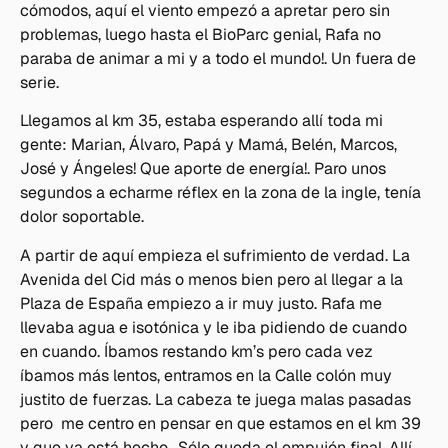
cómodos, aquí el viento empezó a apretar pero sin
problemas, luego hasta el BioParc genial, Rafa no
paraba de animar a mi y a todo el mundo!. Un fuera de
serie.
Llegamos al km 35, estaba esperando allí toda mi
gente: Marian, Álvaro, Papá y Mamá, Belén, Marcos,
José y Ángeles! Que aporte de energía!. Paro unos
segundos a echarme réflex en la zona de la ingle, tenía
dolor soportable.
A partir de aquí empieza el sufrimiento de verdad. La
Avenida del Cid más o menos bien pero al llegar a la
Plaza de España empiezo a ir muy justo. Rafa me
llevaba agua e isotónica y le iba pidiendo de cuando
en cuando. Íbamos restando km’s pero cada vez
íbamos más lentos, entramos en la Calle colón muy
justito de fuerzas. La cabeza te juega malas pasadas
pero me centro en pensar en que estamos en el km 39
y que ya está hecho.. Sólo queda el empujón final. Allí