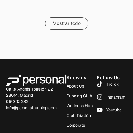
Mostrar todo
Know us
Follow Us
TikTok
About Us
Calle Andrés Torrejón 22
28014, Madrid
Running Club
Instagram
915392282
Wellness Hub
info@personalrunning.com
Youtube
Club Triatlón
Corporate