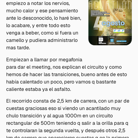
empiezo a notar los nervios,
mucho calor y ese pensamiento
ante lo desconocido, lo haré bien,
lo acabare, y entre todo esto
venga a beber, como si fuera un
camello y pudiera administrarlo
mas tarde.
Empiezan a llamar por megafonia
para dar el meeting, nos explican el circuito y como
hemos de hacer las transiciones, bueno antes de esto
había calentado un poco, pero vamos q bastante
caliente estaba ya el asfalto.
El recorrido consta de 2,5 km de carrera, con un par de
cuestas graciosas eso si viendo un acantilado muy
chulo transición y al agua 1000m en un circuito
rectangular de 500m teniendo q salir a la orilla para q
te controlaran la segunda vuelta, y después otros 2,5
km de carrera que aparecieron cuestas q en la primera