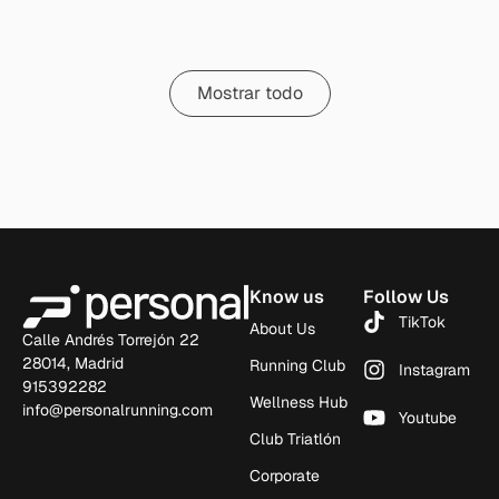
Mostrar todo
Know us
Follow Us
TikTok
About Us
Calle Andrés Torrejón 22
28014, Madrid
Running Club
Instagram
915392282
Wellness Hub
info@personalrunning.com
Youtube
Club Triatlón
Corporate